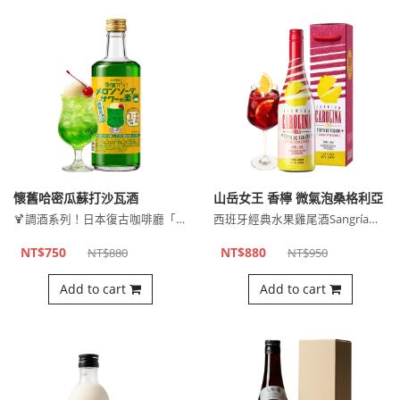
懷舊哈密瓜蘇打沙瓦酒
山岳女王 香檸 微氣泡桑格利亞
🍹調酒系列！日本復古咖啡廳「哈密瓜汽水」風味調酒！
西班牙經典水果雞尾酒Sangría！以紅葡萄酒融合香檸果香，⋯
NT$750
NT$880
NT$880
NT$950
Add to cart
Add to cart