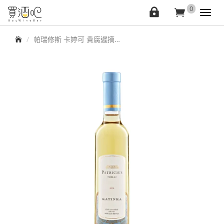
買
0
會
詢
Toggl
navig
酒
員
價
首頁
帕瑞修斯 卡婷可 貴腐遲摘甜白酒
中
車
吧
心