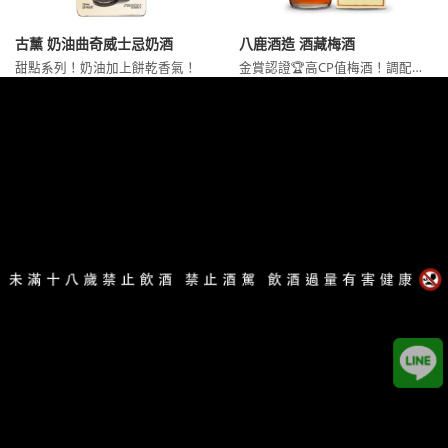
古薰 奶油曲奇威士忌奶酒
八鹿酒造 酒藏梅酒
甜點系列！奶油加上餅乾香氣！
金賞認證🏆高CP值梅酒！調配氣泡水或紅茶也超好喝～
NT$1200
NT$599
NT$1350
NT$880
Add to cart
Add to cart
官方客服
Email：
service@eurekaeureka.com.tw
我們的LINE：請搜尋 @my98