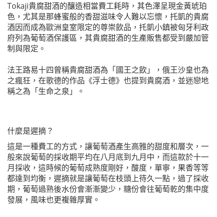
Tokaji貴腐甜酒的釀造相當費工耗時，其色澤呈現金黃琥珀
色，尤其是那蜂蜜般的香甜滋味令人難以忘懷，托凱的貴腐
酒因而成為歐洲皇室限定的尊崇飲品，托凱小鎮被匈牙利政
府列為葡萄酒保護區，其貴腐甜酒的生產販售都受到嚴加管
制與限定。
法王路易十四曾稱貴腐甜酒為「國王之飲」，俄王沙皇也為
之瘋狂，在歌德的作品《浮士德》也提到貴腐酒，並迷戀地
稱之為「生命之泉」。
什麼是遲摘？
這是一種費工的方式，讓葡萄酒產生高雅的甜度和層次，一
般來說葡萄的採收期平均在八月底到九月中，而這款於十一
月採收，這時候的葡萄成熟度剛好，酸度，單寧，果香等等
都達到均衡，遲摘就是讓葡萄在枝頭上待久一點，過了採收
期，葡萄過熟後水份會漸漸變少，糖份會往葡萄乾的集中度
發展，風味也更複雜厚實。