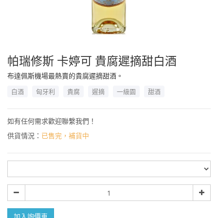
帕瑞修斯 卡婷可 貴腐遲摘甜白酒
布達佩斯機場最熱賣的貴腐遲摘甜酒。
白酒
匈牙利
貴腐
遲摘
一級園
甜酒
如有任何需求歡迎聯繫我們！
供貨情況：
已售完，補貨中
規
格
數
量
加入詢價車