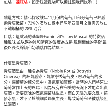
包裝：
裸瓶裝
，如需送禮提袋可以備註跟我們說喲：）
釀造方式：精心採收該年11月份的葡萄,且部分葡萄已經感
染貴腐黴菌。72%的酒放在橡木桶陳年四個月之後再與放在
不鏽鋼桶的 28% 混合 。
口感：這款酒的基礎是Fumint和Yellow Muscat 的特徵品
種風味,並以礦物質和清爽的酸度為支撐,達到極佳的平衡,最
後以長久餘韻和奶油感作為結尾。
什麼是貴腐酒？
貴腐酒是由一種名為貴腐（Noble Rot 或 Botrytis
Cinerea）的細菌感染，菌絲穿透葡萄皮，吸取葡萄的水
分，讓葡萄的糖分集中，香氣更加濃郁，當時的人們將這些
葡萄當作上天的恩賜，因為只有在完美的天況下才能產出貴
腐酒，需要夜晚的溼氣讓菌絲生長，而白天陽光要充足，蒸
發水氣，才不至於讓細菌過度生長，導致葡萄完全被感染無
法釀酒。