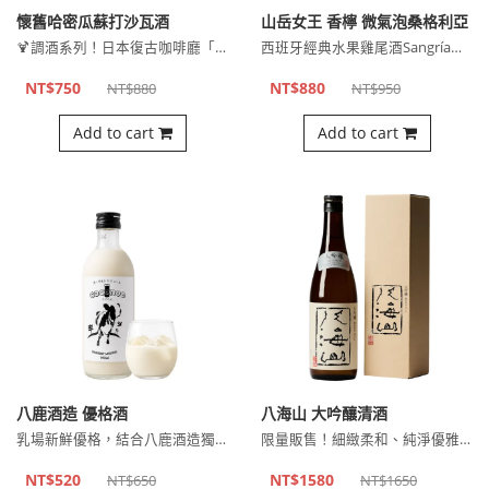
懷舊哈密瓜蘇打沙瓦酒
山岳女王 香檸 微氣泡桑格利亞
🍹調酒系列！日本復古咖啡廳「哈密瓜汽水」風味調酒！
西班牙經典水果雞尾酒Sangría！以紅葡萄酒融合香檸果香，⋯
NT$750
NT$880
NT$880
NT$950
Add to cart
Add to cart
八鹿酒造 優格酒
八海山 大吟釀清酒
乳場新鮮優格，結合八鹿酒造獨特麥燒酎釀造！
限量販售！細緻柔和、純淨優雅的風味中，帶著一抹淡雅高級的甘甜⋯
NT$520
NT$1580
NT$650
NT$1650