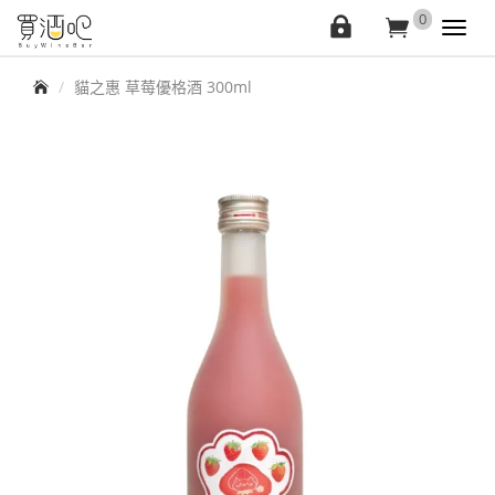
買
0
會
詢
Toggl
navig
酒
員
價
首頁
貓之惠 草莓優格酒 300ml
中
車
吧
心